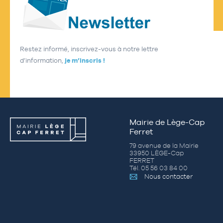
Restez informé, inscrivez-vous à notre lettre
d’information,
je m’inscris !
Mairie de Lège-Cap
Ferret
79 avenue de la Mairie
33950 LÈGE-Cap
FERRET
Tél. 05 56 03 84 00
Nous contacter