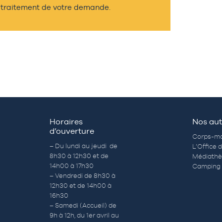
traitement de votre demande.
Horaires
Nos aut
d’ouverture
Corps-mo
– Du lundi au jeudi de
L’Office 
8h30 à 12h30 et de
Médiath
14h00 à 17h30
Camping 
– Vendredi de 8h30 à
12h30 et de 14h00 à
16h30
– Samedi (Accueil) de
9h à 12h, du 1er avril au