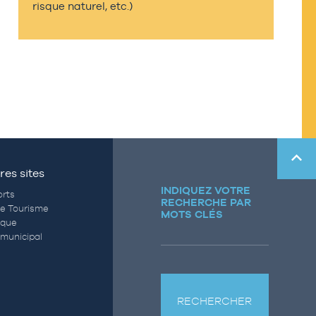
risque naturel, etc.)
res sites
INDIQUEZ VOTRE
rts
RECHERCHE PAR
de Tourisme
MOTS CLÉS
èque
municipal
RECHERCHER