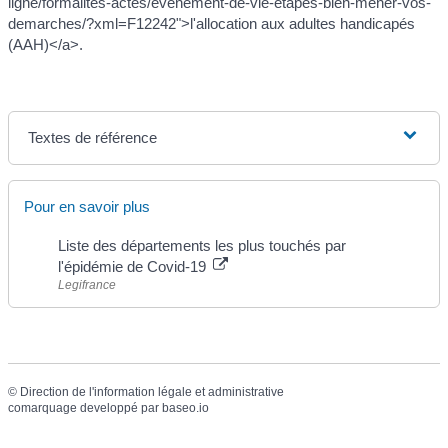
ligne/formalites-actes/evenement-de-vie-etapes-bien-mener-vos-
demarches/?xml=F12242">l'allocation aux adultes handicapés
(AAH)</a>.
Textes de référence
Pour en savoir plus
Liste des départements les plus touchés par
l'épidémie de Covid-19
Legifrance
©
Direction de l'information légale et administrative
comarquage developpé par
baseo.io