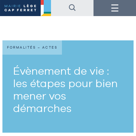
Accéder
Accéder
Menu
au
au
contenu
pied
de
de
la
page
page
FORMALITÉS – ACTES
Évènement de vie :
les étapes pour bien
mener vos
démarches