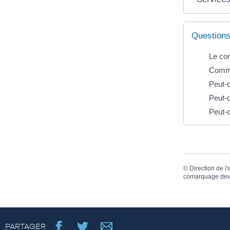
Questions
Le com
Commen
Peut-o
Peut-o
Peut-o
©
Direction de l'
comarquage dev
PARTAGER