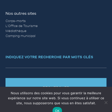
Nos autres sites
Corps-morts
L’Office de Tourisme
Médiathèque
Camping municipal
INDIQUEZ VOTRE RECHERCHE PAR MOTS CLÉS
RECHERCHER
Nous utilisons des cookies pour vous garantir la meilleure
expérience sur notre site web. Si vous continuez à utiliser ce
site, nous supposerons que vous en êtes satisfait.
OK
MARCHÉS PUBLICS
EMPLOI
QUESTIONS RÉPONSES
PLAN DU SITE