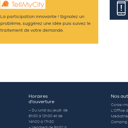
La participation innovante ! Signalez un
problème, suggérez une idée puis suivez le
traitement de votre demande.
Horaires
Nos aut
d’ouverture
Corps-mo
– Du lundi au jeudi de
L’Office 
8h30 à 12h30 et de
Médiath
14h00 à 17h30
Camping 
– Vendredi de 8h30 à