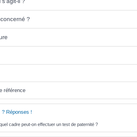
s'agit-il ?
 concerné ?
ure
e référence
 ? Réponses !
uel cadre peut-on effectuer un test de paternité ?