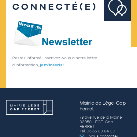
CONNECTÉ(E)
Restez informé, inscrivez-vous à notre lettre
d’information,
je m’inscris !
Mairie de Lège-Cap
Ferret
79 avenue de la Mairie
33950 LÈGE-Cap
FERRET
Tél. 05 56 03 84 00
Nous contacter