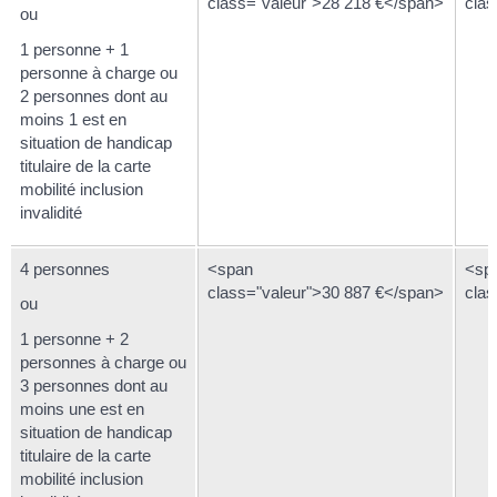
class="valeur">28 218 €</span>
clas
ou
1 personne + 1
personne à charge ou
2 personnes dont au
moins 1 est en
situation de handicap
titulaire de la carte
mobilité inclusion
invalidité
4 personnes
<span
<sp
class="valeur">30 887 €</span>
clas
ou
1 personne + 2
personnes à charge ou
3 personnes dont au
moins une est en
situation de handicap
titulaire de la carte
mobilité inclusion