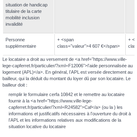
situation de handicap
titulaire de la carte
mobilité inclusion
invalidité
Personne
+ <span
+ <
supplémentaire
class="valeur">4 607 €</span>
clas
Le locataire a droit au versement de <a href="https://www.ville-
lege-capferret.fr/particulier/?xml=F12006">l'aide personnalisée au
logement (APL)</a>. En général, l'APL est versée directement au
bailleur, qui la déduit du montant du loyer dû par son locataire. Le
bailleur doit :
remplir le formulaire cerfa 10842 et le remettre au locataire
fournir à la <a href="https://www.ville-lege-
capferret.fr/particulier/?xml=R24582">Caf</a> (ou la ) les
informations et justificatifs nécessaires à l'ouverture du droit à
l'APL et les informations relatives aux modifications de la
situation locative du locataire