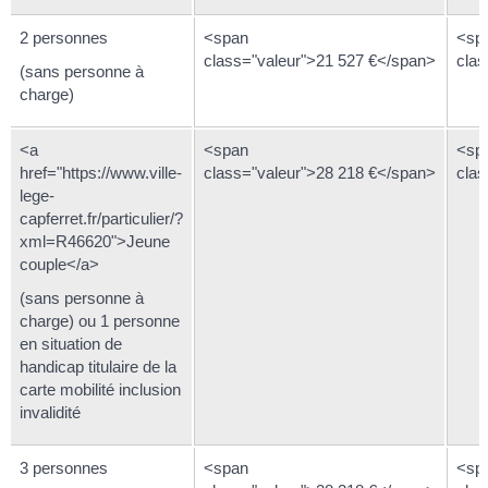
2 personnes
<span
<sp
class="valeur">21 527 €</span>
clas
(sans personne à
charge)
<a
<span
<sp
href="https://www.ville-
class="valeur">28 218 €</span>
clas
lege-
capferret.fr/particulier/?
xml=R46620">Jeune
couple</a>
(sans personne à
charge) ou 1 personne
en situation de
handicap titulaire de la
carte mobilité inclusion
invalidité
3 personnes
<span
<sp