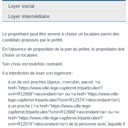
Loyer social
Loyer intermédiaire
Le propriétaire peut être amené à choisir un locataire parmi des
candidats proposés par le préfet.
En l'absence de proposition de la part du préfet, le propriétaire doit
choisir un locataire.
Son choix est toutefois contraint.
Il a interdiction de louer son logement :
à un de ses proches (époux, concubin, pacsé, <a
href="https://www.ville-lege-capferret.fr/particulier/?
xml=R12668">ascendant</a> ou <a href="https://www.ville-
lege-capferret.fr/particulier/?xml=R12574">descendant</a>)
à un proche ( <a href="https://www.ville-lege-
capferret.fr/particulier/?xml=R12668">ascendant</a> ou <a
href="https://www.ville-lege-capferret.fr/particulier/?
xml=R12574">descendant</a>) de la personne avec laquelle il