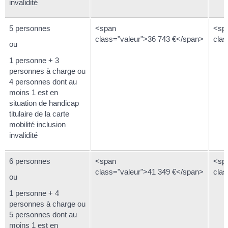
invalidité
5 personnes
<span
<sp
class="valeur">36 743 €</span>
clas
ou
1 personne + 3
personnes à charge ou
4 personnes dont au
moins 1 est en
situation de handicap
titulaire de la carte
mobilité inclusion
invalidité
6 personnes
<span
<sp
class="valeur">41 349 €</span>
clas
ou
1 personne + 4
personnes à charge ou
5 personnes dont au
moins 1 est en