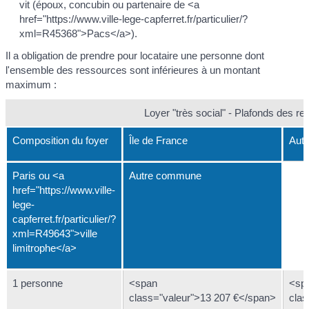
vit (époux, concubin ou partenaire de <a
href="https://www.ville-lege-capferret.fr/particulier/?
xml=R45368">Pacs</a>).
Il a obligation de prendre pour locataire une personne dont
l'ensemble des ressources sont inférieures à un montant
maximum :
Loyer "très social" - Plafonds des r
Composition du foyer
Île de France
Autr
Paris ou <a
Autre commune
href="https://www.ville-
lege-
capferret.fr/particulier/?
xml=R49643">ville
limitrophe</a>
1 personne
<span
<sp
class="valeur">13 207 €</span>
clas