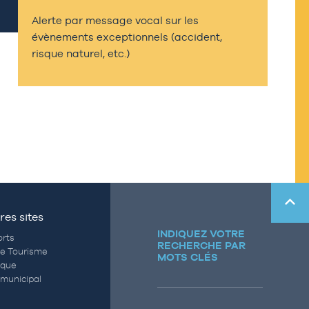
Alerte par message vocal sur les
évènements exceptionnels (accident,
risque naturel, etc.)
res sites
INDIQUEZ VOTRE
rts
RECHERCHE PAR
de Tourisme
MOTS CLÉS
èque
municipal