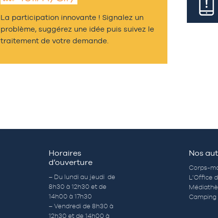
La participation innovante ! Signalez un
problème, suggérez une idée puis suivez le
traitement de votre demande.
Horaires
Nos aut
d’ouverture
Corps-mo
– Du lundi au jeudi de
L’Office 
8h30 à 12h30 et de
Médiath
14h00 à 17h30
Camping 
– Vendredi de 8h30 à
12h30 et de 14h00 à