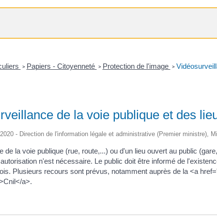
culiers
Papiers - Citoyenneté
Protection de l'image
Vidéosurveill
>
>
>
veillance de la voie publique et des lie
/2020 - Direction de l'information légale et administrative (Premier ministre), Mi
e de la voie publique (rue, route,...) ou d'un lieu ouvert au public (gare
 autorisation n'est nécessaire. Le public doit être informé de l'exis
s. Plusieurs recours sont prévus, notamment auprès de la <a href="htt
Cnil</a>.