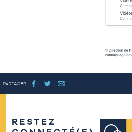
Vidéos
Commiss
Vidéos
Commiss
©
Direction de l'
comarquage dev
PARTAGER
RESTEZ
CONNECTÉ(E)