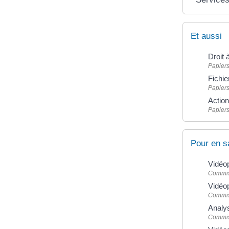
Et aussi
Droit 
Papiers
Fichie
Papiers
Action
Papiers
Pour en s
Vidéop
Commiss
Vidéop
Commiss
Analys
Commiss