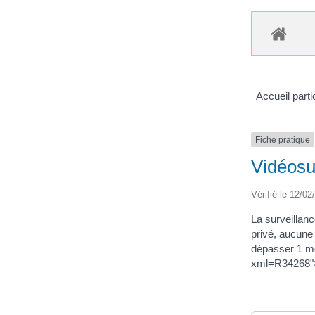
Accueil parti
Fiche pratique
Vidéosur
Vérifié le 12/02
La surveillanc
privé, aucune
dépasser 1 moi
xml=R34268">