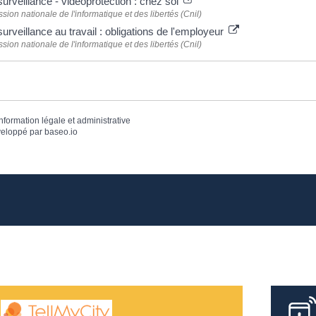
urveillance - vidéoprotection : chez soi
ion nationale de l'informatique et des libertés (Cnil)
urveillance au travail : obligations de l'employeur
ion nationale de l'informatique et des libertés (Cnil)
information légale et administrative
eloppé par
baseo.io