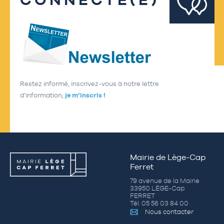
Restez informé, inscrivez-vous à notre lettre
d’information,
je m’inscris !
Mairie de Lège-Cap
Ferret
79 avenue de la Mairie
33950 LÈGE-Cap
FERRET
Tél. 05 56 03 84 00
Nous contacter