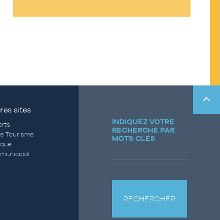
res sites
INDIQUEZ VOTRE
rts
RECHERCHE PAR
de Tourisme
MOTS CLÉS
èque
municipal
RECHERCHER