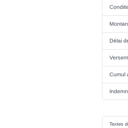
Conditi
Montan
Délai d
Versem
Cumul a
Indemni
Textes d