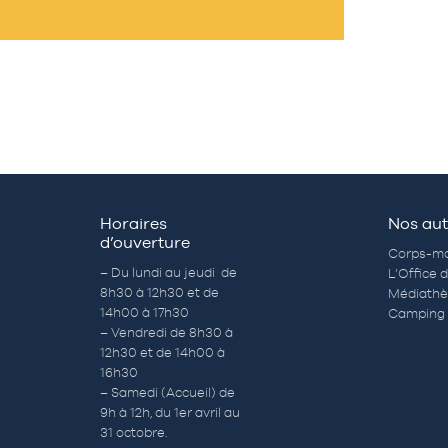
Horaires
Nos aut
d’ouverture
Corps-mo
– Du lundi au jeudi de
L’Office 
8h30 à 12h30 et de
Médiath
14h00 à 17h30
Camping 
– Vendredi de 8h30 à
12h30 et de 14h00 à
16h30
– Samedi (Accueil) de
9h à 12h, du 1er avril au
31 octobre.