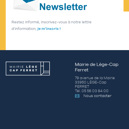
Restez informé, inscrivez-vous à notre lettre
d’information,
je m’inscris !
Mairie de Lège-Cap
Ferret
79 avenue de la Mairie
33950 LÈGE-Cap
FERRET
Tél. 05 56 03 84 00
Nous contacter