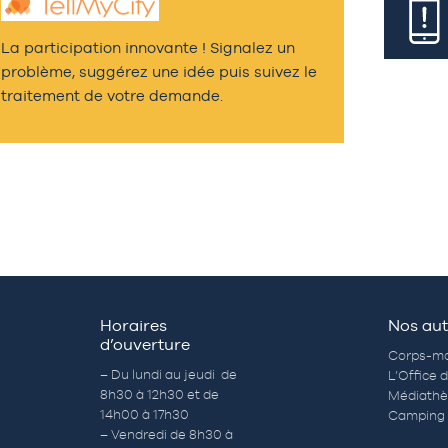
La participation innovante ! Signalez un
problème, suggérez une idée puis suivez le
traitement de votre demande.
Horaires
Nos aut
d’ouverture
Corps-mo
– Du lundi au jeudi de
L’Office 
8h30 à 12h30 et de
Médiath
14h00 à 17h30
Camping 
– Vendredi de 8h30 à