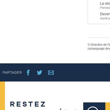
La rés
Premier
Deveni
Santé 
©
Direction de l'
comarquage dev
PARTAGER
RESTEZ