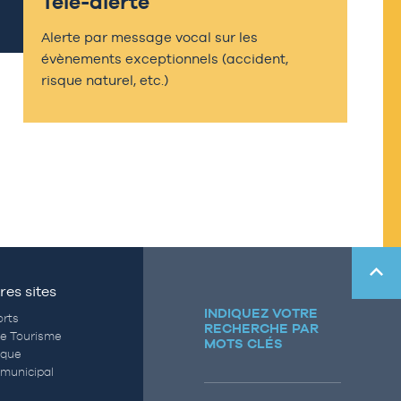
Télé-alerte
Alerte par message vocal sur les
évènements exceptionnels (accident,
risque naturel, etc.)
res sites
INDIQUEZ VOTRE
rts
RECHERCHE PAR
de Tourisme
MOTS CLÉS
èque
municipal