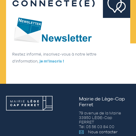
CONNECTÉ(E)
Restez informé, inscrivez-vous à notre lettre
d’information,
je m’inscris !
Mairie de Lège-Cap
Ferret
79 avenue de la Mairie
33950 LÈGE-Cap
FERRET
Tél. 05 56 03 84 00
Nous contacter