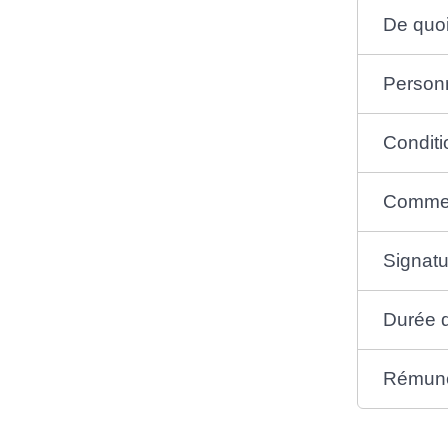
De quoi 
Person
Conditi
Comment
Signatu
Durée d
Rémunér