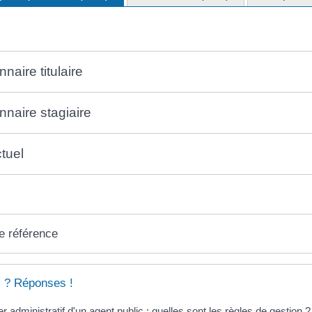
naire titulaire
nnaire stagiaire
tuel
e référence
 ? Réponses !
r administratif d'un agent public : quelles sont les règles de gestion ?