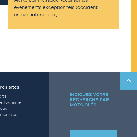
évènements exceptionnels (accident,
risque naturel, etc.)
res sites
INDIQUEZ VOTRE
rts
RECHERCHE PAR
de Tourisme
MOTS CLÉS
èque
municipal