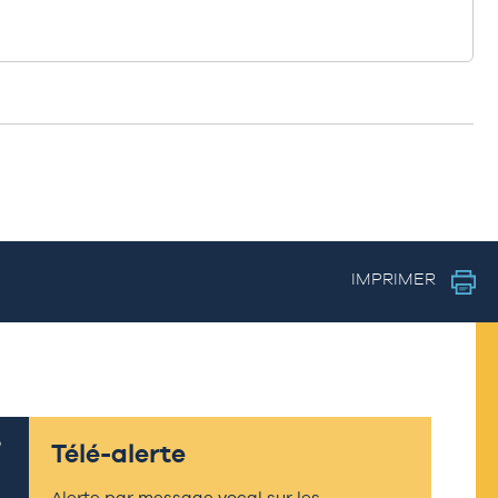
IMPRIMER
Télé-alerte
Alerte par message vocal sur les