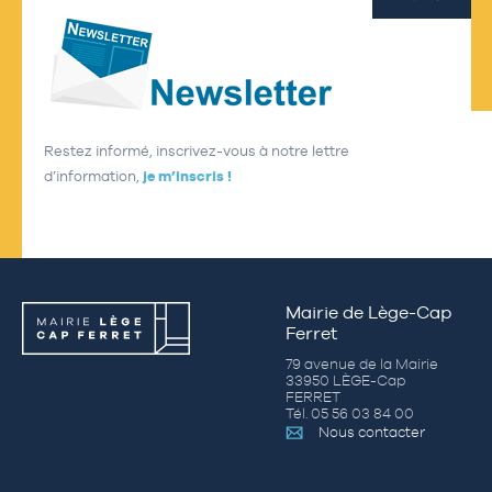
Restez informé, inscrivez-vous à notre lettre
d’information,
je m’inscris !
Mairie de Lège-Cap
Ferret
79 avenue de la Mairie
33950 LÈGE-Cap
FERRET
Tél. 05 56 03 84 00
Nous contacter