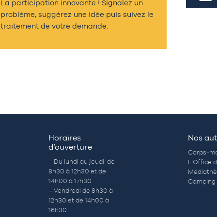
La participation innovante ! Signalez un
problème, suggérez une idée puis suivez le
traitement de votre demande.
Horaires
Nos aut
d’ouverture
Corps-mo
– Du lundi au jeudi de
L’Office 
8h30 à 12h30 et de
Médiath
14h00 à 17h30
Camping 
– Vendredi de 8h30 à
12h30 et de 14h00 à
16h30