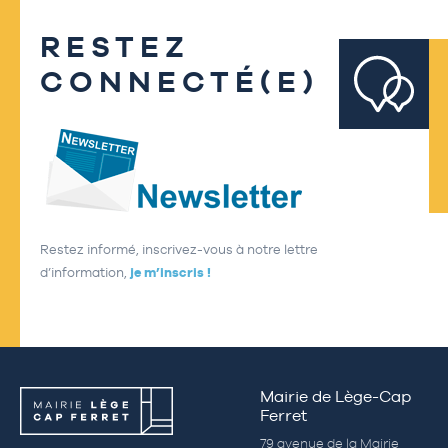
RESTEZ
CONNECTÉ(E)
Restez informé, inscrivez-vous à notre lettre
d’information,
je m’inscris !
Mairie de Lège-Cap
Ferret
79 avenue de la Mairie