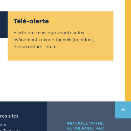
Télé-alerte
Alerte par message vocal sur les
évènements exceptionnels (accident,
risque naturel, etc.)
res sites
INDIQUEZ VOTRE
rts
RECHERCHE PAR
de Tourisme