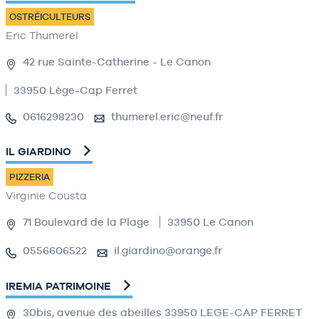
OSTRÉICULTEURS
Eric Thumerel
42 rue Sainte-Catherine - Le Canon
33950 Lège-Cap Ferret
0616298230
thumerel.eric@neuf.fr
IL GIARDINO
PIZZERIA
Virginie Cousta
71 Boulevard de la Plage
33950 Le Canon
0556606522
il.giardino@orange.fr
IREMIA PATRIMOINE
30bis, avenue des abeilles 33950 LEGE-CAP FERRET