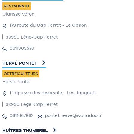
RESTAURANT
Clarisse Veron
173 route du Cap Ferret - Le Canon
33950 Lège-Cap Ferret
0611303578
HERVÉ PONTET
OSTRÉICULTEURS
Hervé Pontet
1 impasse des réservoirs- Les Jacquets
33950 Lège-Cap Ferret
0611667862
pontet.herve@wanadoo.fr
HUÎTRES THUMEREL