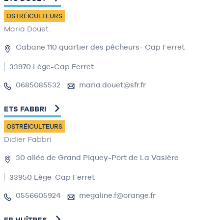
OSTRÉICULTEURS
Maria Douet
Cabane 110 quartier des pêcheurs- Cap Ferret
33970 Lège-Cap Ferret
0685085532
maria.douet@sfr.fr
ETS FABBRI
OSTRÉICULTEURS
Didier Fabbri
30 allée de Grand Piquey-Port de La Vasière
33950 Lège-Cap Ferret
0556605924
megaline.f@orange.fr
FB HUÎTRES