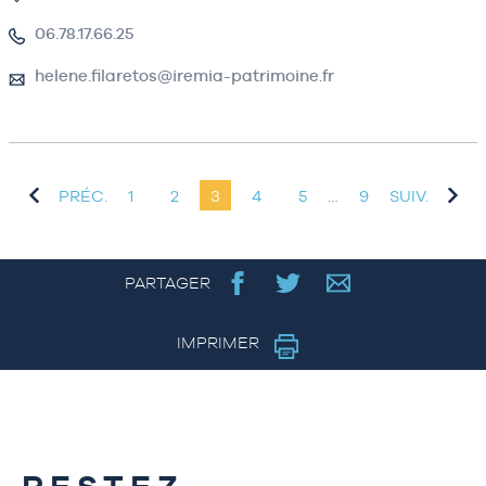
06.78.17.66.25
helene.filaretos@iremia-patrimoine.fr
PRÉC.
1
2
3
4
5
…
9
SUIV.
PARTAGER
IMPRIMER