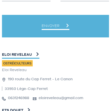
ENVOYER
ELOI REVELEAU
OSTRÉICULTEURS
Eloi Reveleau
190 route du Cap Ferret - Le Canon
33950 Lège-Cap Ferret
0631246988
eloireveleau@gmail.com
ETS DOUET