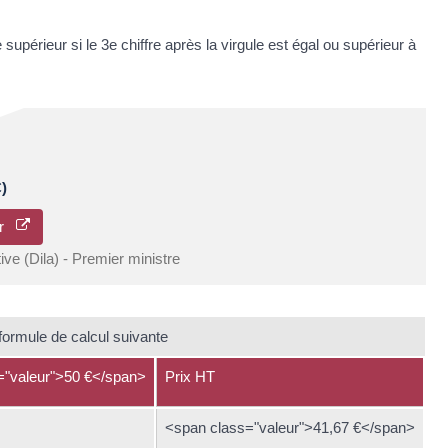
 supérieur si le 3e chiffre après la virgule est égal ou supérieur à
)
eur
tive (Dila) - Premier ministre
 formule de calcul suivante
s="valeur">50 €</span>
Prix HT
<span class="valeur">41,67 €</span>