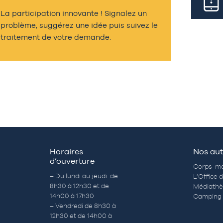
La participation innovante ! Signalez un
problème, suggérez une idée puis suivez le
traitement de votre demande.
Horaires
Nos aut
d’ouverture
Corps-mo
– Du lundi au jeudi de
L’Office 
8h30 à 12h30 et de
Médiath
14h00 à 17h30
Camping 
– Vendredi de 8h30 à
12h30 et de 14h00 à