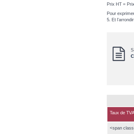
Prix HT = Pri
Pour exprimer 
5. Et l'arrondi
S
C
Taux de TV
<span class