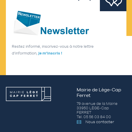
Restez informé, inscrivez-vous à notre lettre
d’information,
je m’inscris !
Mairie de Lège-Cap
Ferret
79 avenue de la Mairie
33950 LÈGE-Cap
FERRET
Tél. 05 56 03 84 00
Nous contacter