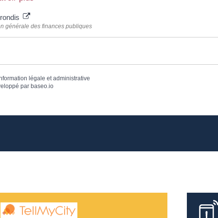
rrondis
on générale des finances publiques
information légale et administrative
eloppé par
baseo.io