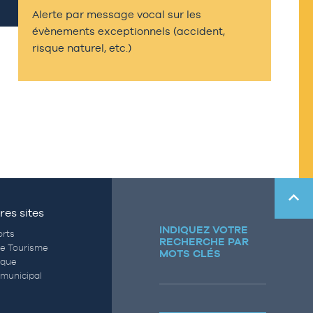
Alerte par message vocal sur les
évènements exceptionnels (accident,
risque naturel, etc.)
res sites
INDIQUEZ VOTRE
rts
RECHERCHE PAR
de Tourisme
MOTS CLÉS
èque
municipal