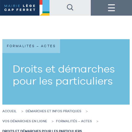
Accéder
Accéder
Menu
au
au
contenu
pied
de
de
la
page
page
FORMALITÉS – ACTES
Droits et démarches
pour les particuliers
ACCUEIL
DÉMARCHES ET INFOS PRATIQUES
VOS DÉMARCHES EN LIGNE
FORMALITÉS – ACTES
DROITS ET DÉMARCHES POUR LES PARTICULIERS