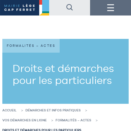
Accéder
Accéder
Menu
au
au
contenu
pied
de
de
la
page
page
FORMALITÉS – ACTES
Droits et démarches
pour les particuliers
ACCUEIL
DÉMARCHES ET INFOS PRATIQUES
VOS DÉMARCHES EN LIGNE
FORMALITÉS – ACTES
DROITS ET DÉMARCHES POUR LES PARTICULIERS