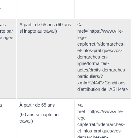
>
rais
À partir de 65 ans (60 ans
<a
te par
si inapte au travail)
href="https://www.ville-
ne âgée
lege-
capferret.fr/demarches-
et-infos-pratiques/vos-
demarches-en-
ligne/formalites-
actes/droits-demarches-
particuliers/?
xml=F2444">Conditions
d'attribution de l'ASH</a>
a
À partir de 65 ans
<a
href="https://www.ville-
(60 ans si inapte au
lege-
travail)
capferret.fr/demarches-
et-infos-pratiques/vos-
demarches-en-