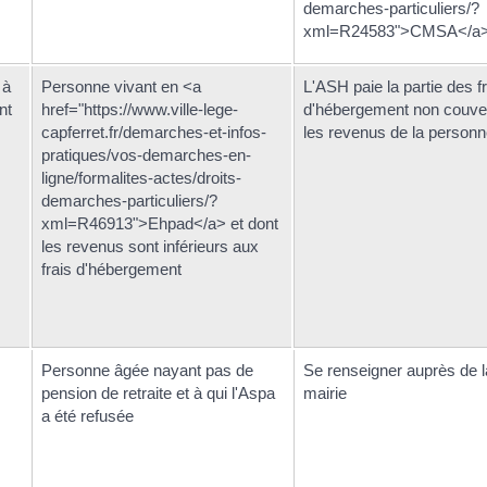
demarches-particuliers/?
xml=R24583">CMSA</a
 à
Personne vivant en <a
L'ASH paie la partie des f
nt
href="https://www.ville-lege-
d'hébergement non couver
capferret.fr/demarches-et-infos-
les revenus de la person
pratiques/vos-demarches-en-
ligne/formalites-actes/droits-
demarches-particuliers/?
xml=R46913">Ehpad</a> et dont
les revenus sont inférieurs aux
frais d'hébergement
Personne âgée nayant pas de
Se renseigner auprès de l
pension de retraite et à qui l'Aspa
mairie
a été refusée