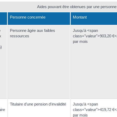
Aides pouvant être obtenues par une personne 
Personne concernée
Montant
e
Personne âgée aux faibles
Jusqu'à <span
x
ressources
class="valeur">903,20 €
par mois
)
Titulaire d'une pension d'invalidité
Jusqu'à <span
ire
class="valeur">419,72 €
par mois