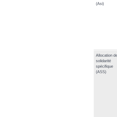
(Asi)
Allocation d
solidarité
spécifique
(ASS)