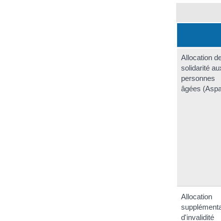
Allocation d
solidarité au
personnes
âgées (Aspa
Allocation
supplémenta
d'invalidité