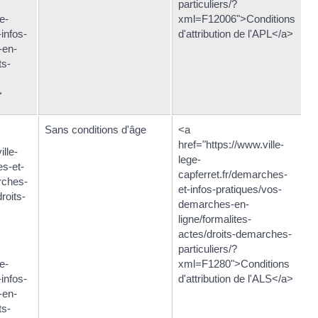
particuliers/?
e-
xml=F12006">Conditions
infos-
d'attribution de l'APL</a>
-en-
ts-
>
Sans conditions d'âge
<a
href="https://www.ville-
ille-
lege-
es-et-
capferret.fr/demarches-
rches-
et-infos-pratiques/vos-
roits-
demarches-en-
ligne/formalites-
actes/droits-demarches-
particuliers/?
e-
xml=F1280">Conditions
infos-
d'attribution de l'ALS</a>
-en-
ts-