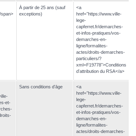
À partir de 25 ans (sauf
<a
</span>
exceptions)
href="https://www.ville-
lege-
capferret.fr/demarches-
et-infos-pratiques/vos-
demarches-en-
ligne/formalites-
actes/droits-demarches-
particuliers/?
xml=F19778">Conditions
d'attribution du RSA</a>
Sans conditions d'âge
<a
href="https://www.ville-
ille-
lege-
es-et-
capferret.fr/demarches-
rches-
et-infos-pratiques/vos-
roits-
demarches-en-
ligne/formalites-
actes/droits-demarches-