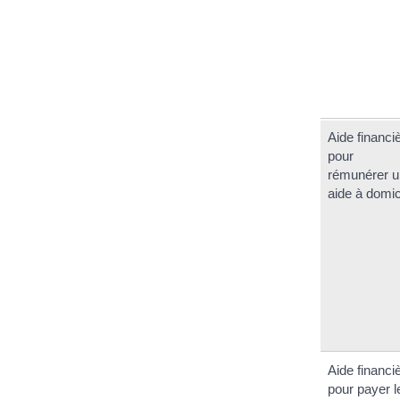
Aide financi
pour
rémunérer 
aide à domic
Aide financi
pour payer l