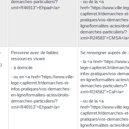
demarches-particuliers/?
- ou de la <a
xml=R46913">Ehpad</a>
href="https://www.ville-leg
capferret.fr/demarches-et-
pratiques/vos-demarches
ligne/formalites-actes/droi
demarches-particuliers/?
xml=R24583">CMSA</a
e
Personne avec de faibles
Se renseigner auprès de :
ressources vivant
- la <a href="https://www.v
S)
- à domicile
lege-capferret.fr/demarch
infos-pratiques/vos-dema
- ou en <a href="https://www.ville-
en-ligne/formalites-actes/d
lege-capferret.fr/demarches-et-
demarches-particuliers/?
infos-pratiques/vos-demarches-
xml=R24582">Caf</a>
en-ligne/formalites-actes/droits-
demarches-particuliers/?
- ou de la <a
xml=R46913">Ehpad</a>
href="https://www.ville-leg
capferret.fr/demarches-et-
pratiques/vos-demarches
ligne/formalites-actes/droi