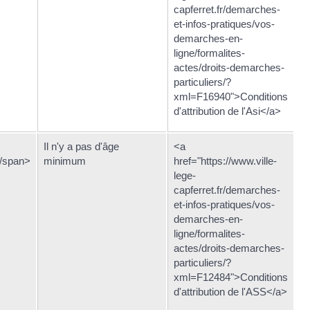
capferret.fr/demarches-
et-infos-pratiques/vos-
demarches-en-
ligne/formalites-
actes/droits-demarches-
particuliers/?
xml=F16940">Conditions
d'attribution de l'Asi</a>
Il n'y a pas d'âge
<a
</span>
minimum
href="https://www.ville-
lege-
capferret.fr/demarches-
et-infos-pratiques/vos-
demarches-en-
ligne/formalites-
actes/droits-demarches-
particuliers/?
xml=F12484">Conditions
d'attribution de l'ASS</a>