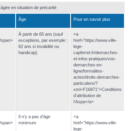
âgée en situation de précarité
Âge
Pour en savoir plus
À partir de 65 ans (sauf
<a
</span>
exceptions, par exemple :
href="https://www.ville-
62 ans si invalidité ou
lege-
handicap)
capferret.fr/demarches-
et-infos-pratiques/vos-
demarches-en-
ligne/formalites-
actes/droits-demarches-
particuliers/?
xml=F16871">Conditions
d'attribution de
l'Aspa</a>
Il n'y a pas d'âge
<a
</span>
minimum
href="https://www.ville-
lege-