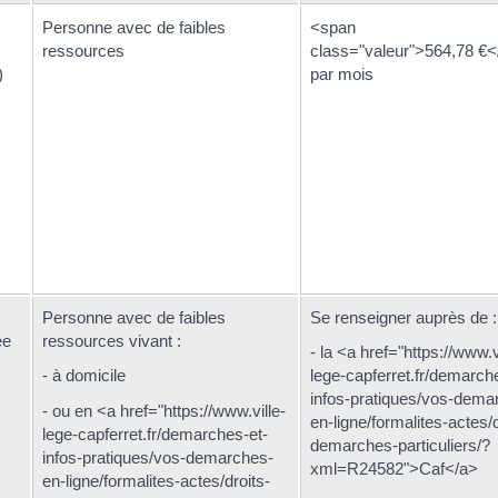
Personne avec de faibles
<span
ressources
class="valeur">564,78 €
)
par mois
Personne avec de faibles
Se renseigner auprès de :
ée
ressources vivant :
- la <a href="https://www.v
- à domicile
lege-capferret.fr/demarch
infos-pratiques/vos-dema
- ou en <a href="https://www.ville-
en-ligne/formalites-actes/d
lege-capferret.fr/demarches-et-
demarches-particuliers/?
infos-pratiques/vos-demarches-
xml=R24582">Caf</a>
en-ligne/formalites-actes/droits-