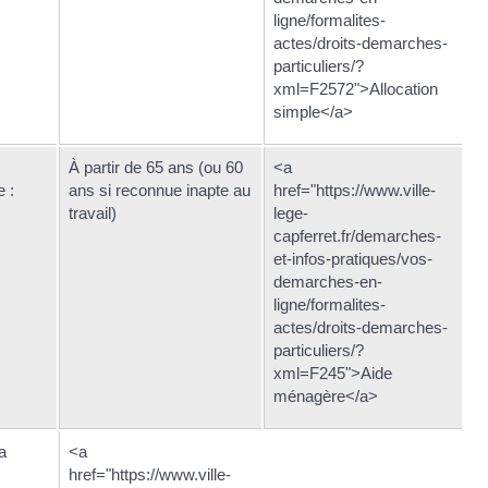
ligne/formalites-
actes/droits-demarches-
particuliers/?
xml=F2572">Allocation
simple</a>
À partir de 65 ans (ou 60
<a
e :
ans si reconnue inapte au
href="https://www.ville-
travail)
lege-
capferret.fr/demarches-
et-infos-pratiques/vos-
demarches-en-
ligne/formalites-
actes/droits-demarches-
particuliers/?
xml=F245">Aide
ménagère</a>
a
<a
href="https://www.ville-