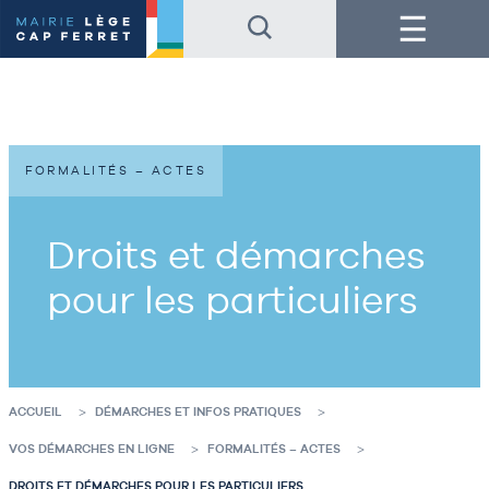
Accéder
Accéder
Menu
au
au
contenu
pied
de
de
la
page
page
FORMALITÉS – ACTES
Droits et démarches
pour les particuliers
ACCUEIL
DÉMARCHES ET INFOS PRATIQUES
VOS DÉMARCHES EN LIGNE
FORMALITÉS – ACTES
DROITS ET DÉMARCHES POUR LES PARTICULIERS