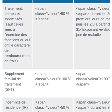
Traitement,
<span
<span class="valeur
primes et
class="valeur">50 %
</span> durant les 30
indemnités
</span>
premiers jours de mal
(sauf celles
puis les 2/3 à partir du
liées à
31<Exposant>e</Exp
l'exercice des
jour de maladie
fonctions ou qui
ont le caractère
de
remboursement
de frais)
Supplément
<span
<span
familial de
class="valeur">100 %
class="valeur">100 %
traitement
</span>
</span>
(SFT)
Indemnité de
<span
<span class="valeur
résidence (IR)
class="valeur">50 %
</span> durant les 30