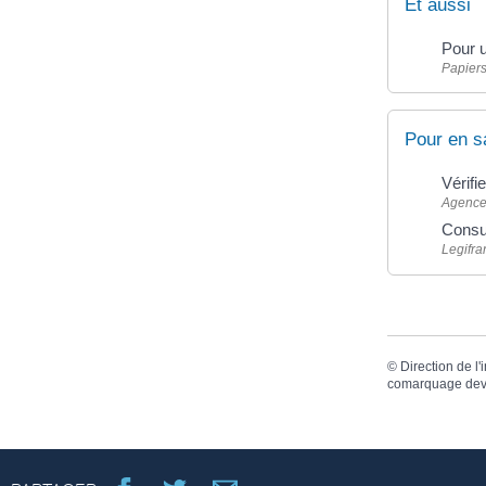
Et aussi
Pour 
Papiers
Pour en s
Vérifi
Agence 
Consul
Legifra
©
Direction de l'
comarquage dev