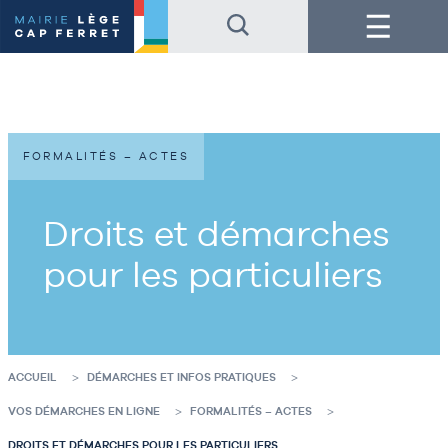
Accéder
Accéder
Menu
au
au
contenu
pied
de
de
la
page
page
FORMALITÉS – ACTES
Droits et démarches
pour les particuliers
ACCUEIL
DÉMARCHES ET INFOS PRATIQUES
VOS DÉMARCHES EN LIGNE
FORMALITÉS – ACTES
DROITS ET DÉMARCHES POUR LES PARTICULIERS