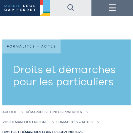
Accéder
Accéder
Menu
au
au
contenu
pied
de
de
la
page
page
FORMALITÉS – ACTES
Droits et démarches
pour les particuliers
ACCUEIL
DÉMARCHES ET INFOS PRATIQUES
VOS DÉMARCHES EN LIGNE
FORMALITÉS – ACTES
DROITS ET DÉMARCHES POUR LES PARTICULIERS