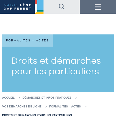
Accéder
Accéder
Menu
au
au
contenu
pied
de
de
la
page
page
FORMALITÉS – ACTES
Droits et démarches
pour les particuliers
ACCUEIL
DÉMARCHES ET INFOS PRATIQUES
VOS DÉMARCHES EN LIGNE
FORMALITÉS – ACTES
DROITS ET DÉMARCHES POUR LES PARTICULIERS