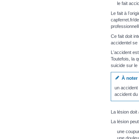
le fait acc
Le fait à l'ori
capferret.fr/
professionnel
Ce fait doit i
accidentel se 
L'accident es
Toutefois, la 
suicide sur le
À noter
un accident
accident du 
La lésion doit
La lésion peu
une coupur
une douleu