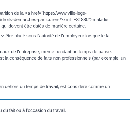
pparition de la <a href="https://www.ville-lege-
es/droits-demarches-particuliers/?xml=F31880">maladie
 qui doivent être datés de manière certaine.
ez être placé sous l'autorité de l'employeur lorsque le fait
s locaux de l'entreprise, même pendant un temps de pause.
tel est la conséquence de faits non professionnels (par exemple, un
 en dehors du temps de travail, est considéré comme un
du fait ou à l'occasion du travail.