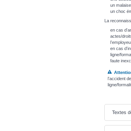
un malaise
un choc ém
La reconnaiss
en cas d'ar
actes/droi
l'employeu
en cas d'i
ligne/form
faute inex
Attentio
l'accident d
ligne/formal
Textes d