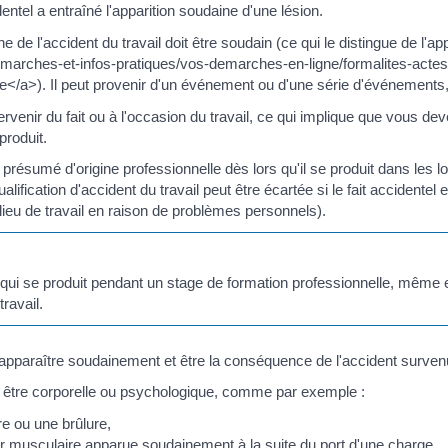
identel a entraîné l'apparition soudaine d'une lésion.
gine de l'accident du travail doit être soudain (ce qui le distingue de l'a
demarches-et-infos-pratiques/vos-demarches-en-ligne/formalites-act
le</a>). Il peut provenir d'un événement ou d'une série d'événements,
ntervenir du fait ou à l'occasion du travail, ce qui implique que vous dev
produit.
t présumé d'origine professionnelle dès lors qu'il se produit dans le
qualification d'accident du travail peut être écartée si le fait acciden
 lieu de travail en raison de problèmes personnels).
 qui se produit pendant un stage de formation professionnelle, même
travail.
 apparaître soudainement et être la conséquence de l'accident survenu 
t être corporelle ou psychologique, comme par exemple :
e ou une brûlure,
r musculaire apparue soudainement à la suite du port d'une charge,