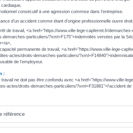
 cardiaque,
otionnel consécutif à une agression commise dans l'entreprise.
ance d'un accident comme étant d'origine professionnelle ouvre droit
rêt de travail, <a href="https://www.ville-lege-capferret.fr/demarches
ts-demarches-particuliers/?xml=F175">indemnités versées par la Séc
r</a>,
ncapacité permanente de travail, <a href="https://www.ville-lege-capf
alites-actes/droits-demarches-particuliers/?xml=F14840">indemnisati
cusable de l'employeur.
n :
e travail ne doit pas être confondu avec <a href="https://www.ville-l
ites-actes/droits-demarches-particuliers/?xml=F31881">l'accident de 
e référence