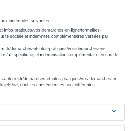
 aux indemnités suivantes :
-et-infos-pratiques/vos-demarches-en-ligne/formalites-
urité sociale et indemnités complémentaires versées par
erret.fr/demarches-et-infos-pratiques/vos-demarches-en-
on</a> spécifique, et indemnisation complémentaire en cas de
ege-capferret.fr/demarches-et-infos-pratiques/vos-demarches-en-
trajet</a>, dont les conséquences sont différentes.