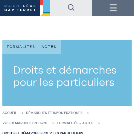
Accéder
Accéder
Menu
au
au
contenu
pied
de
de
la
page
page
FORMALITÉS – ACTES
Droits et démarches
pour les particuliers
ACCUEIL
DÉMARCHES ET INFOS PRATIQUES
VOS DÉMARCHES EN LIGNE
FORMALITÉS – ACTES
DROITS ET DÉMARCHES POUR LES PARTICULIERS