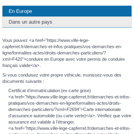
En Europe
Dans un autre pays
Vous pouvez <a href="https://www.ville-lege-
capferret.fr/demarches-et-infos-pratiques/vos-demarches-en-
ligne/formalites-actes/droits-demarches-particuliers/?
xml=F420">conduire en Europe avec votre permis de conduire
français valide</a>.
Si vous conduisez votre propre véhicule, munissez-vous des
documents suivants :
Certificat d'immatriculation (ex-carte grise)
<a href="https://www.ville-lege-capferret.fr/demarches-et-infos-
pratiques/vos-demarches-en-ligne/formalites-actes/droits-
demarches-particuliers/?xml=F2694">Carte internationale
d'assurance automobile (ou carte verte)</a>. Vérifiez que votre
assurance est valable à l'étranger.
<a href="https://www.ville-lege-capferret.fr/demarches-et-infos-