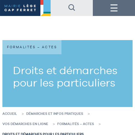
Accéder
Accéder
Menu
au
au
contenu
pied
de
de
la
page
page
FORMALITÉS – ACTES
Droits et démarches
pour les particuliers
ACCUEIL
DÉMARCHES ET INFOS PRATIQUES
VOS DÉMARCHES EN LIGNE
FORMALITÉS – ACTES
DROITS ET DÉMARCHES POUR LES PARTICULIERS