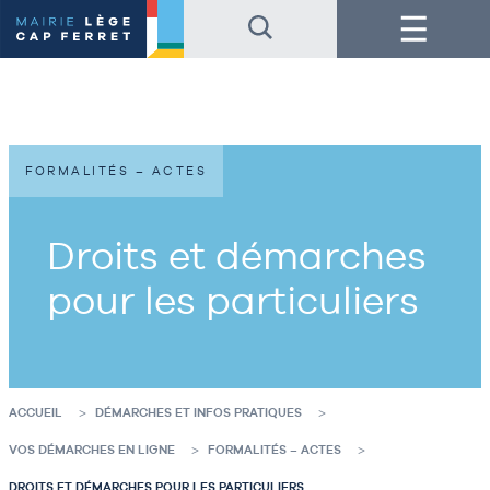
Accéder
Accéder
Menu
au
au
contenu
pied
de
de
la
page
page
FORMALITÉS – ACTES
Droits et démarches
pour les particuliers
ACCUEIL
DÉMARCHES ET INFOS PRATIQUES
VOS DÉMARCHES EN LIGNE
FORMALITÉS – ACTES
DROITS ET DÉMARCHES POUR LES PARTICULIERS