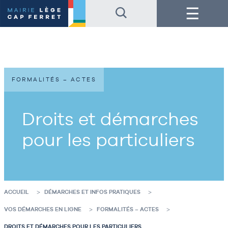
Accéder
Accéder
Menu
au
au
contenu
pied
de
de
la
page
page
FORMALITÉS – ACTES
Droits et démarches
pour les particuliers
ACCUEIL
DÉMARCHES ET INFOS PRATIQUES
VOS DÉMARCHES EN LIGNE
FORMALITÉS – ACTES
DROITS ET DÉMARCHES POUR LES PARTICULIERS