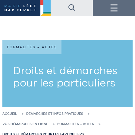
Accéder
Accéder
Menu
au
au
contenu
pied
de
de
la
page
page
FORMALITÉS – ACTES
Droits et démarches
pour les particuliers
ACCUEIL
DÉMARCHES ET INFOS PRATIQUES
VOS DÉMARCHES EN LIGNE
FORMALITÉS – ACTES
DROITS ET DÉMARCHES POUR LES PARTICULIERS