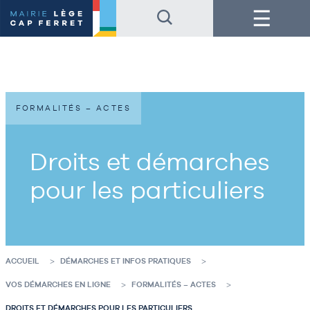
Accéder
Accéder
Menu
au
au
contenu
pied
de
de
la
page
page
FORMALITÉS – ACTES
Droits et démarches
pour les particuliers
ACCUEIL
DÉMARCHES ET INFOS PRATIQUES
VOS DÉMARCHES EN LIGNE
FORMALITÉS – ACTES
DROITS ET DÉMARCHES POUR LES PARTICULIERS