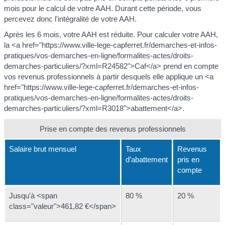
mois pour le calcul de votre AAH. Durant cette période, vous
percevez donc l'intégralité de votre AAH.
Après les 6 mois, votre AAH est réduite. Pour calculer votre AAH,
la <a href="https://www.ville-lege-capferret.fr/demarches-et-infos-
pratiques/vos-demarches-en-ligne/formalites-actes/droits-
demarches-particuliers/?xml=R24582">Caf</a> prend en compte
vos revenus professionnels à partir desquels elle applique un <a
href="https://www.ville-lege-capferret.fr/demarches-et-infos-
pratiques/vos-demarches-en-ligne/formalites-actes/droits-
demarches-particuliers/?xml=R3018">abattement</a>.
Prise en compte des revenus professionnels
Salaire brut mensuel
Taux
Revenus
d’abattement
pris en
compte
Jusqu'à <span
80 %
20 %
class="valeur">461,82 €</span>