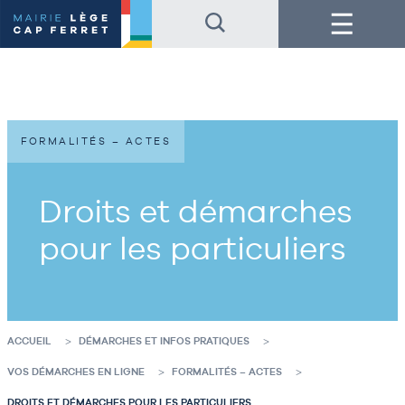
Accéder
Accéder
Menu
au
au
contenu
pied
de
de
la
page
page
FORMALITÉS – ACTES
Droits et démarches
pour les particuliers
ACCUEIL
DÉMARCHES ET INFOS PRATIQUES
VOS DÉMARCHES EN LIGNE
FORMALITÉS – ACTES
DROITS ET DÉMARCHES POUR LES PARTICULIERS