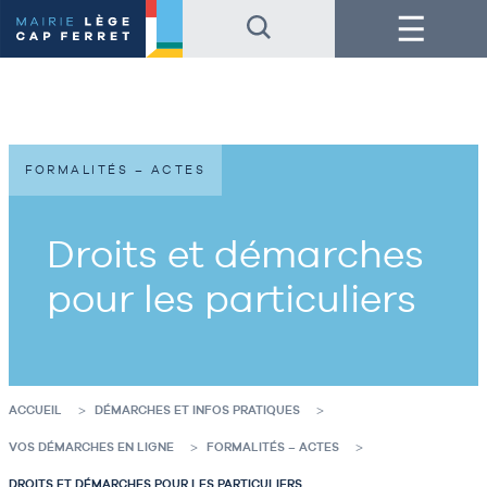
Accéder
Accéder
Menu
au
au
contenu
pied
de
de
la
page
page
FORMALITÉS – ACTES
Droits et démarches
pour les particuliers
ACCUEIL
DÉMARCHES ET INFOS PRATIQUES
VOS DÉMARCHES EN LIGNE
FORMALITÉS – ACTES
DROITS ET DÉMARCHES POUR LES PARTICULIERS