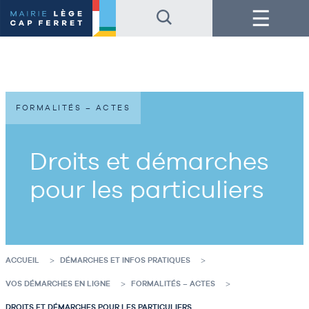
Accéder
Accéder
Menu
au
au
contenu
pied
de
de
la
page
page
FORMALITÉS – ACTES
Droits et démarches
pour les particuliers
ACCUEIL
DÉMARCHES ET INFOS PRATIQUES
VOS DÉMARCHES EN LIGNE
FORMALITÉS – ACTES
DROITS ET DÉMARCHES POUR LES PARTICULIERS