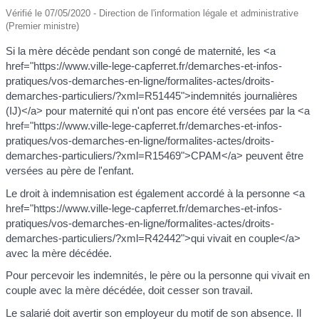
Vérifié le 07/05/2020 - Direction de l'information légale et administrative
(Premier ministre)
Si la mère décède pendant son congé de maternité, les <a
href="https://www.ville-lege-capferret.fr/demarches-et-infos-
pratiques/vos-demarches-en-ligne/formalites-actes/droits-
demarches-particuliers/?xml=R51445">indemnités journalières
(IJ)</a> pour maternité qui n'ont pas encore été versées par la <a
href="https://www.ville-lege-capferret.fr/demarches-et-infos-
pratiques/vos-demarches-en-ligne/formalites-actes/droits-
demarches-particuliers/?xml=R15469">CPAM</a> peuvent être
versées au père de l'enfant.
Le droit à indemnisation est également accordé à la personne <a
href="https://www.ville-lege-capferret.fr/demarches-et-infos-
pratiques/vos-demarches-en-ligne/formalites-actes/droits-
demarches-particuliers/?xml=R42442">qui vivait en couple</a>
avec la mère décédée.
Pour percevoir les indemnités, le père ou la personne qui vivait en
couple avec la mère décédée, doit cesser son travail.
Le salarié doit avertir son employeur du motif de son absence. Il