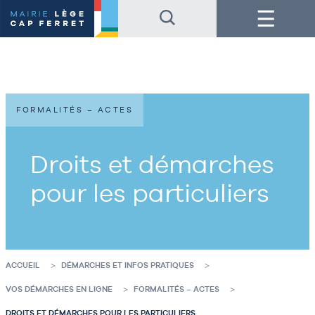
Accéder
Accéder
Menu
au
au
contenu
pied
de
de
la
page
page
FORMALITÉS – ACTES
Droits et démarches
pour les particuliers
ACCUEIL
DÉMARCHES ET INFOS PRATIQUES
VOS DÉMARCHES EN LIGNE
FORMALITÉS – ACTES
DROITS ET DÉMARCHES POUR LES PARTICULIERS