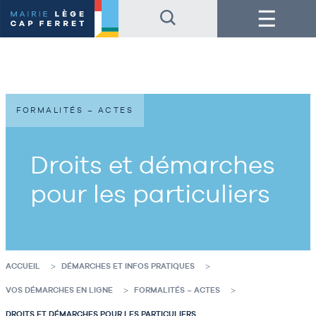
Accéder
Accéder
Menu
au
au
contenu
pied
de
de
la
page
page
FORMALITÉS – ACTES
Droits et démarches
pour les particuliers
ACCUEIL
DÉMARCHES ET INFOS PRATIQUES
VOS DÉMARCHES EN LIGNE
FORMALITÉS – ACTES
DROITS ET DÉMARCHES POUR LES PARTICULIERS