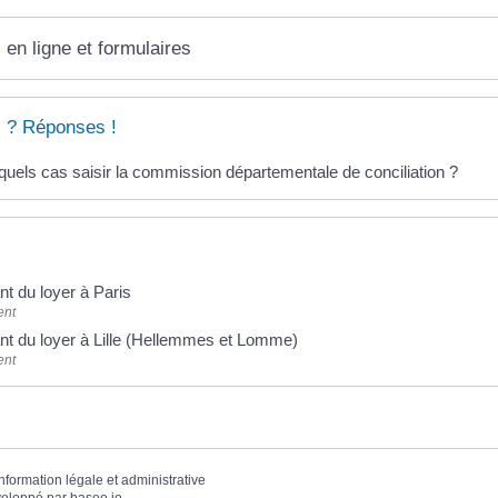
 en ligne et formulaires
 ? Réponses !
uels cas saisir la commission départementale de conciliation ?
t du loyer à Paris
ent
nt du loyer à Lille (Hellemmes et Lomme)
ent
information légale et administrative
eloppé par
baseo.io