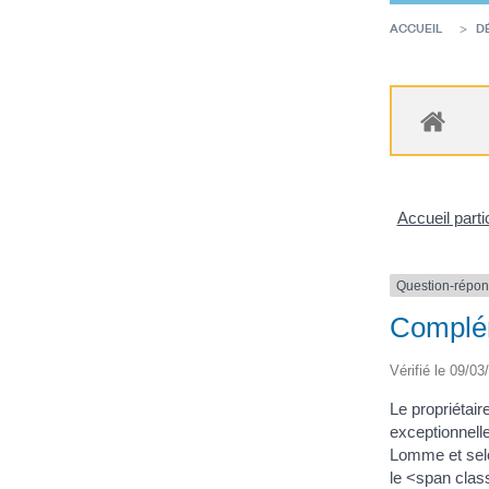
ACCUEIL
D
Accueil parti
Question-répo
Complém
Vérifié le 09/03
Le propriétai
exceptionnelle
Lomme et selo
le <span clas