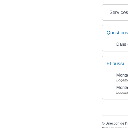
Services
Questions
Dans q
Et aussi
Montan
Logem
Monta
Logem
©
Direction de l'
comarquage dev