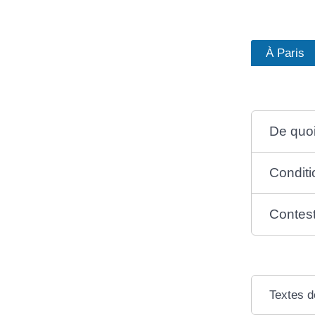
À Paris
De quoi 
Conditi
Contest
Textes d