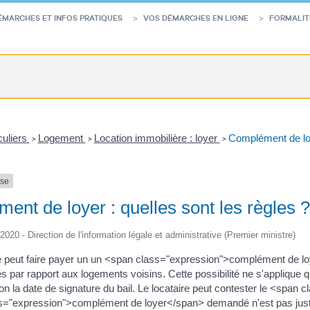
ÉMARCHES ET INFOS PRATIQUES
VOS DÉMARCHES EN LIGNE
FORMALIT
culiers
Logement
Location immobilière : loyer
Complément de loye
>
>
>
nse
ent de loyer : quelles sont les règles ?
/2020 - Direction de l'information légale et administrative (Premier ministre)
re peut faire payer un un <span class="expression">complément de lo
s par rapport aux logements voisins. Cette possibilité ne s'applique 
n la date de signature du bail. Le locataire peut contester le <span
s="expression">complément de loyer</span> demandé n'est pas justifié