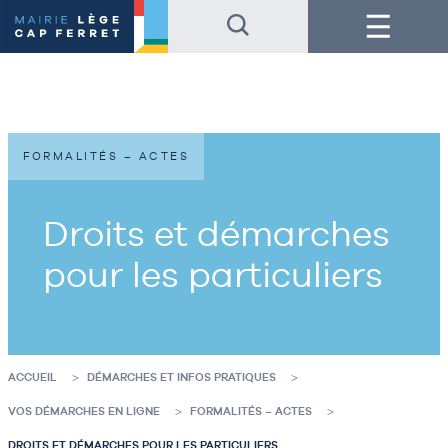
Accéder
Accéder
Menu
au
au
contenu
pied
de
de
la
page
page
FORMALITÉS – ACTES
Droits et démarches
pour les particuliers
ACCUEIL
DÉMARCHES ET INFOS PRATIQUES
VOS DÉMARCHES EN LIGNE
FORMALITÉS – ACTES
DROITS ET DÉMARCHES POUR LES PARTICULIERS