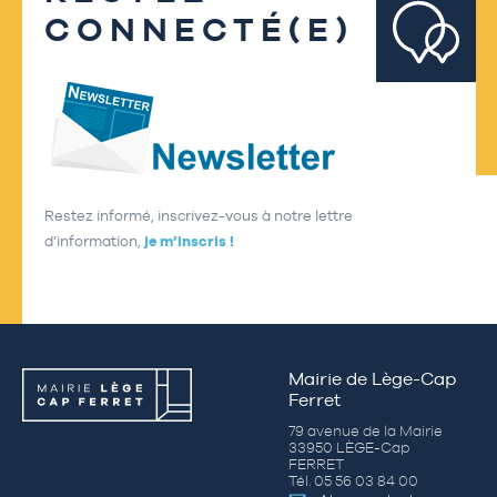
CONNECTÉ(E)
Restez informé, inscrivez-vous à notre lettre
d’information,
je m’inscris !
Mairie de Lège-Cap
Ferret
79 avenue de la Mairie
33950 LÈGE-Cap
FERRET
Tél. 05 56 03 84 00