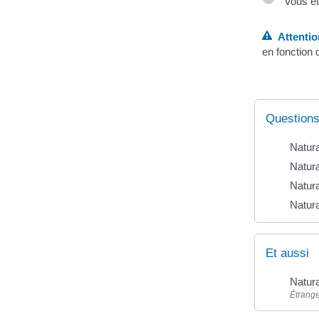
Vous ête
Attentio
en fonction 
Questions
Natural
Natura
Natura
Natura
Et aussi
Natura
Étrang