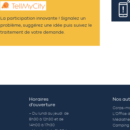
La participation innovante ! Signalez un
problème, suggérez une idée puis suivez le
traitement de votre demande.
Horaires
Nos aut
d’ouverture
Corps-mo
– Du lundi au jeudi de
L’Office 
8h30 à 12h30 et de
Médiath
14h00 à 17h30
Camping 