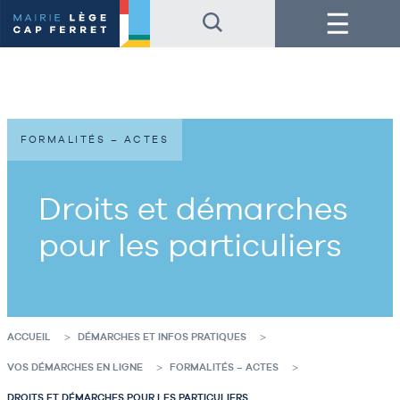
Accéder
Accéder
Menu
au
au
contenu
pied
de
de
la
page
page
FORMALITÉS – ACTES
Droits et démarches
pour les particuliers
ACCUEIL
DÉMARCHES ET INFOS PRATIQUES
VOS DÉMARCHES EN LIGNE
FORMALITÉS – ACTES
DROITS ET DÉMARCHES POUR LES PARTICULIERS