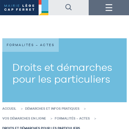
Accéder
Accéder
Menu
au
au
contenu
pied
de
de
la
page
page
FORMALITÉS – ACTES
Droits et démarches
pour les particuliers
ACCUEIL
DÉMARCHES ET INFOS PRATIQUES
VOS DÉMARCHES EN LIGNE
FORMALITÉS – ACTES
DROITS ET DÉMARCHES POUR LES PARTICULIERS