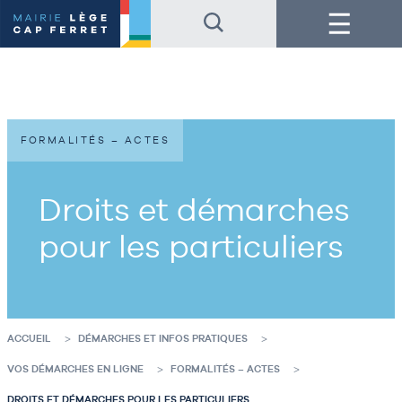
Accéder
Accéder
Menu
au
au
contenu
pied
de
de
la
page
page
FORMALITÉS – ACTES
Droits et démarches
pour les particuliers
ACCUEIL
DÉMARCHES ET INFOS PRATIQUES
VOS DÉMARCHES EN LIGNE
FORMALITÉS – ACTES
DROITS ET DÉMARCHES POUR LES PARTICULIERS