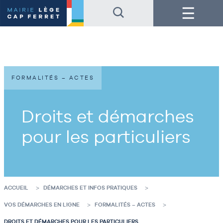
Accéder
Accéder
Menu
au
au
contenu
pied
de
de
la
page
page
FORMALITÉS – ACTES
Droits et démarches
pour les particuliers
ACCUEIL
DÉMARCHES ET INFOS PRATIQUES
VOS DÉMARCHES EN LIGNE
FORMALITÉS – ACTES
DROITS ET DÉMARCHES POUR LES PARTICULIERS