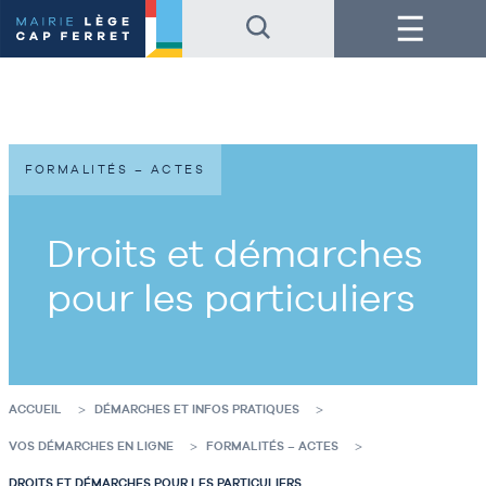
Accéder
Accéder
Menu
au
au
contenu
pied
de
de
la
page
page
FORMALITÉS – ACTES
Droits et démarches
pour les particuliers
ACCUEIL
DÉMARCHES ET INFOS PRATIQUES
VOS DÉMARCHES EN LIGNE
FORMALITÉS – ACTES
DROITS ET DÉMARCHES POUR LES PARTICULIERS