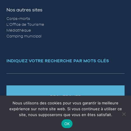
Nos autres sites
Corps-morts
L’Office de Tourisme
Médiathèque
Camping municipal
INDIQUEZ VOTRE RECHERCHE PAR MOTS CLÉS
RECHERCHER
Nous utilisons des cookies pour vous garantir la meilleure
expérience sur notre site web. Si vous continuez à utiliser ce
site, nous supposerons que vous en êtes satisfait.
OK
MARCHÉS PUBLICS
EMPLOI
QUESTIONS RÉPONSES
PLAN DU SITE
MENTIONS LÉGALES
CONTACT