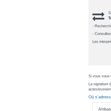
S
T
- Recherche
- Consultez
Les interpr
Si vous vous t
La signature d
actes/evenem
Où s’adress
Ambass