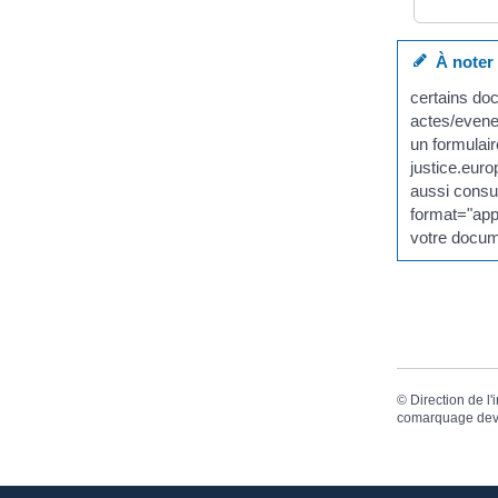
À noter
certains doc
actes/evene
un formulair
justice.eur
aussi consul
format="appl
votre docum
©
Direction de l'
comarquage dev