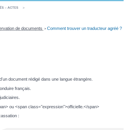
ÉS – ACTES
onservation de documents
Comment trouver un traducteur agréé ?
>
se d'un document rédigé dans une langue étrangère.
nduire français.
judiciaires.
span> ou <span class="expression">officielle.</span>
cassation :