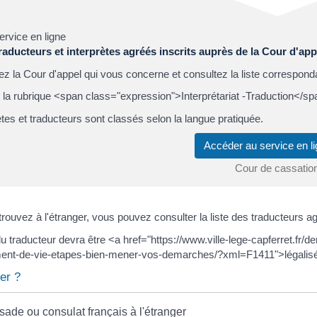
ervice en ligne
raducteurs et interprètes agréés inscrits auprès de la Cour d'app
z la Cour d'appel qui vous concerne et consultez la liste correspond
 la rubrique <span class="expression">Interprétariat -Traduction</sp
ètes et traducteurs sont classés selon la langue pratiquée.
Accéder au service en 
Cour de cassatio
rouvez à l'étranger, vous pouvez consulter la liste des traducteurs ag
u traducteur devra être <a href="https://www.ville-lege-capferret.fr
ent-de-vie-etapes-bien-mener-vos-demarches/?xml=F1411">légalisée
er ?
ade ou consulat français à l'étranger