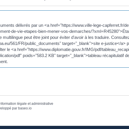
uments délivrés par un <a href="https://www.ville-lege-capferret.fr/
ment-de-vie-etapes-bien-mener-vos-demarches/?xml=R45280">État de
e multilingue peut être joint pour éviter d'avoir à les traduire. Consulte
opa.eu/561/FR/public_documents" target="_blank">site e-justice</a>
ter le <a href="https://www.diplomatie.gouv.fr/IMG/pdf/tableau_recapit
ication/pdf" poids="583.2 KB" target="_blank">tableau récapitulatif de
ent.
information légale et administrative
eloppé par
baseo.io