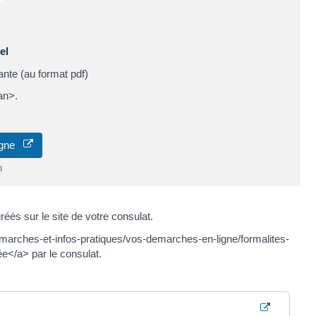
el
ante (au format pdf)
an>.
ligne
n
réés sur le site de votre consulat.
/demarches-et-infos-pratiques/vos-demarches-en-ligne/formalites-
</a> par le consulat.