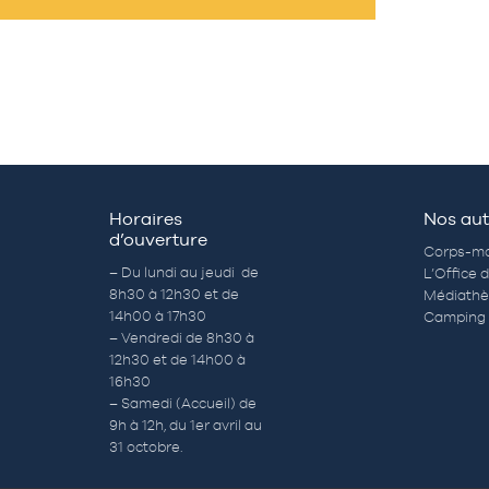
Horaires
Nos aut
d’ouverture
Corps-mo
– Du lundi au jeudi de
L’Office 
8h30 à 12h30 et de
Médiath
14h00 à 17h30
Camping 
– Vendredi de 8h30 à
12h30 et de 14h00 à
16h30
– Samedi (Accueil) de
9h à 12h, du 1er avril au
31 octobre.