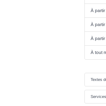
À parti
À parti
À parti
À tout 
Textes d
Services