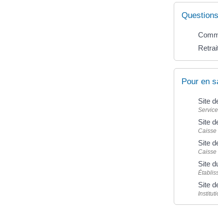
Questions
Comme
Retrai
Pour en s
Site d
Service
Site 
Caisse 
Site d
Caisse 
Site 
Établis
Site d
Institu