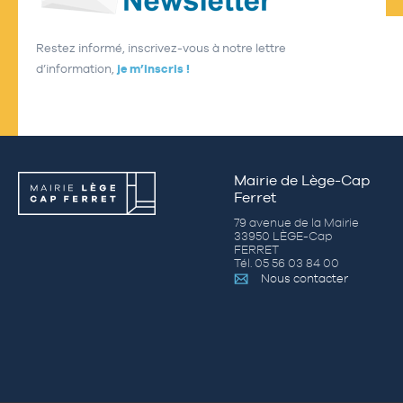
Restez informé, inscrivez-vous à notre lettre
d’information,
je m’inscris !
Mairie de Lège-Cap
Ferret
79 avenue de la Mairie
33950 LÈGE-Cap
FERRET
Tél. 05 56 03 84 00
Nous contacter