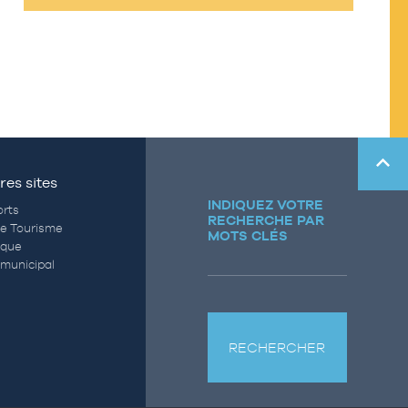
res sites
INDIQUEZ VOTRE
rts
RECHERCHE PAR
de Tourisme
MOTS CLÉS
èque
municipal
RECHERCHER