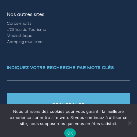
Nos autres sites
Corps-morts
L’Office de Tourisme
Médiathèque
Camping municipal
INDIQUEZ VOTRE RECHERCHE PAR MOTS CLÉS
RECHERCHER
Nous utilisons des cookies pour vous garantir la meilleure
expérience sur notre site web. Si vous continuez à utiliser ce
site, nous supposerons que vous en êtes satisfait.
OK
MARCHÉS PUBLICS
EMPLOI
QUESTIONS RÉPONSES
PLAN DU SITE