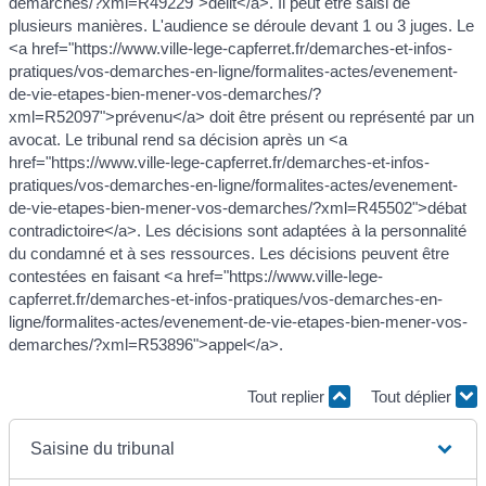
demarches/?xml=R49229">délit</a>. Il peut être saisi de
plusieurs manières. L'audience se déroule devant 1 ou 3 juges. Le
<a href="https://www.ville-lege-capferret.fr/demarches-et-infos-
pratiques/vos-demarches-en-ligne/formalites-actes/evenement-
de-vie-etapes-bien-mener-vos-demarches/?
xml=R52097">prévenu</a> doit être présent ou représenté par un
avocat. Le tribunal rend sa décision après un <a
href="https://www.ville-lege-capferret.fr/demarches-et-infos-
pratiques/vos-demarches-en-ligne/formalites-actes/evenement-
de-vie-etapes-bien-mener-vos-demarches/?xml=R45502">débat
contradictoire</a>. Les décisions sont adaptées à la personnalité
du condamné et à ses ressources. Les décisions peuvent être
contestées en faisant <a href="https://www.ville-lege-
capferret.fr/demarches-et-infos-pratiques/vos-demarches-en-
ligne/formalites-actes/evenement-de-vie-etapes-bien-mener-vos-
demarches/?xml=R53896">appel</a>.
Tout replier
Tout déplier
Saisine du tribunal