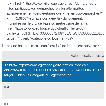
la <a href="https://www.ville-lege-capferret.fr/demarches-et-
infos-pratiques/vos-demarches-en-ligne/formalites-
actes/evenement-de-vie-etapes-bien-mener-vos-demarches/?
xml=R16860">surface corrigée</a> du logement,
multipliée par le prix de base du mètre carré de la <a
href="https://www.legifrance.gouv.fr/affichTexte.do?
cidTexte=JORFTEXT000000872408#LEGISCTA000006119165"
target="_blank">catégorie du logement</a> .
Le prix de base du mètre carré est fixé de la manière suivante :
Valeur locative hors a
<a href="https://www.legifrance.gouv.fr/affichTexte.do?
cidTexte=JORFTEXT000000872408#LEGISCTA000006119165"
target="_blank">Catégorie du logement</a>
II A
II B