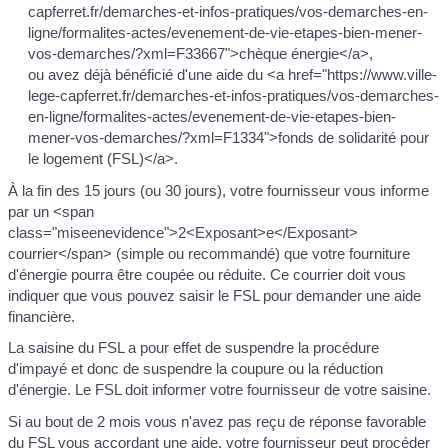
capferret.fr/demarches-et-infos-pratiques/vos-demarches-en-
ligne/formalites-actes/evenement-de-vie-etapes-bien-mener-
vos-demarches/?xml=F33667">chèque énergie</a>,
ou avez déjà bénéficié d'une aide du <a href="https://www.ville-
lege-capferret.fr/demarches-et-infos-pratiques/vos-demarches-
en-ligne/formalites-actes/evenement-de-vie-etapes-bien-
mener-vos-demarches/?xml=F1334">fonds de solidarité pour
le logement (FSL)</a>.
À la fin des 15 jours (ou 30 jours), votre fournisseur vous informe
par un <span
class="miseenevidence">2<Exposant>e</Exposant>
courrier</span> (simple ou recommandé) que votre fourniture
d'énergie pourra être coupée ou réduite. Ce courrier doit vous
indiquer que vous pouvez saisir le FSL pour demander une aide
financière.
La saisine du FSL a pour effet de suspendre la procédure
d'impayé et donc de suspendre la coupure ou la réduction
d'énergie. Le FSL doit informer votre fournisseur de votre saisine.
Si au bout de 2 mois vous n'avez pas reçu de réponse favorable
du FSL vous accordant une aide, votre fournisseur peut procéder