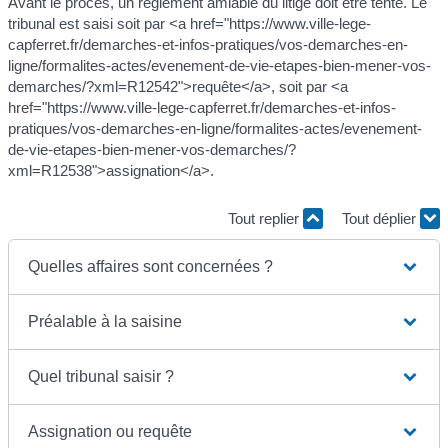
Avant le procès, un règlement amiable du litige doit être tenté. Le
tribunal est saisi soit par <a href="https://www.ville-lege-
capferret.fr/demarches-et-infos-pratiques/vos-demarches-en-
ligne/formalites-actes/evenement-de-vie-etapes-bien-mener-vos-
demarches/?xml=R12542">requête</a>, soit par <a
href="https://www.ville-lege-capferret.fr/demarches-et-infos-
pratiques/vos-demarches-en-ligne/formalites-actes/evenement-
de-vie-etapes-bien-mener-vos-demarches/?
xml=R12538">assignation</a>.
Tout replier
Tout déplier
Quelles affaires sont concernées ?
Préalable à la saisine
Quel tribunal saisir ?
Assignation ou requête